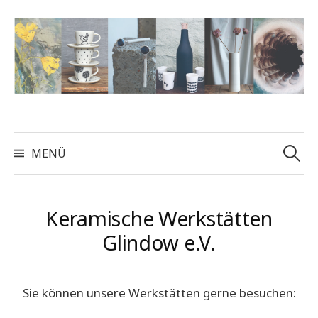
Zum
Inhalt
überspringen
Suchen
nach:
MENÜ
Keramische Werkstätten
Glindow e.V.
Sie können unsere Werkstätten gerne besuchen: